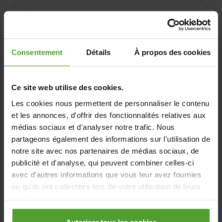
Code postal
*
Consentement
Détails
À propos des cookies
Quel est le meilleur moment pour vous joindre
Ce site web utilise des cookies.
par téléphone ?
*
Les cookies nous permettent de personnaliser le contenu
(Plusieurs choix possibles)
et les annonces, d'offrir des fonctionnalités relatives aux
médias sociaux et d'analyser notre trafic. Nous
partageons également des informations sur l'utilisation de
notre site avec nos partenaires de médias sociaux, de
error!
publicité et d'analyse, qui peuvent combiner celles-ci
Avez-vous un code promo ?
avec d'autres informations que vous leur avez fournies
ou qu'ils ont collectées lors de votre utilisation de leurs
Validez votre code promo
services.
En cliquant sur le bouton «Rejeter tous les cookies»,