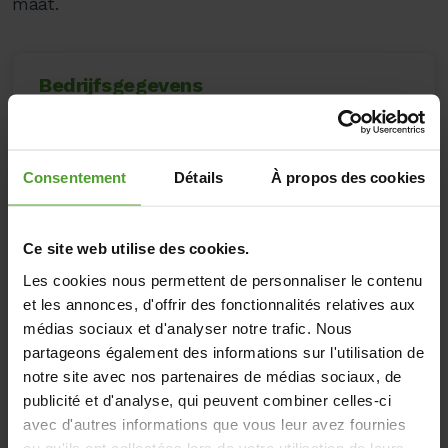
maat.
Bedrijfsgegevens
Postcode
Bedrijfsnaam
*
bedrijf
*
Consentement
Détails
À propos des cookies
Sector bedrijf
*
Ce site web utilise des cookies.
Les cookies nous permettent de personnaliser le contenu
et les annonces, d'offrir des fonctionnalités relatives aux
Aantal werknemers in uw bedrijf?
*
médias sociaux et d'analyser notre trafic. Nous
partageons également des informations sur l'utilisation de
notre site avec nos partenaires de médias sociaux, de
publicité et d'analyse, qui peuvent combiner celles-ci
Contactpersoon
avec d'autres informations que vous leur avez fournies
ou qu'ils ont collectées lors de votre utilisation de leurs