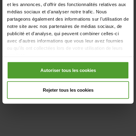
consommation réelle ou entrez ci-dessous l'adresse souhaitée.
et les annonces, d'offrir des fonctionnalités relatives aux
médias sociaux et d'analyser notre trafic. Nous
Pour quelle adresse voulez-vous faire votre
partageons également des informations sur l'utilisation de
simulation ?
*
notre site avec nos partenaires de médias sociaux, de
publicité et d'analyse, qui peuvent combiner celles-ci
avec d'autres informations que vous leur avez fournies
ou qu'ils ont collectées lors de votre utilisation de leurs
services.
Continuer
En cliquant sur le bouton «Rejeter tous les cookies»,
Autoriser tous les cookies
vous pouvez choisir de refuser tous les cookies à
Je ne souhaite pas faire de simulation,
je préfère qu’un
l'exception des cookies nécessaires. Les cookies
expert vienne
directement chez moi pour me conseiller.
Rejeter tous les cookies
nécessaires sont nécessaires au bon fonctionnement du
Sans engagement.
ou des sites Internet et des applications et ne peuvent
être refusés.