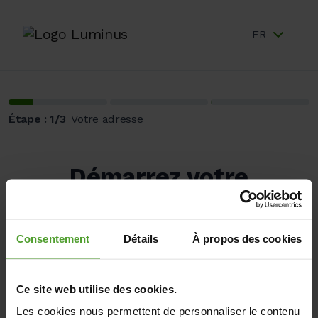
FR
Étape : 1/3
Votre adresse
Démarrez votre
simulation d'énergie
solaire
Consentement
Détails
À propos des cookies
Êtes-vous client Luminus et avez-vous un compte My
Ce site web utilise des cookies.
Luminus ?
Connectez-vous
et effectuez une simulation basée sur votre
Les cookies nous permettent de personnaliser le contenu