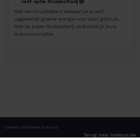
met optie thuisbatterij
Met een thuisbatterij bewaart je je zelf
opgewekte groene energie voor later gebruik.
Met de juiste thuisbatterij verdubbel je jouw
autoconsumptie.
Cookies
|
Disclaimer & privacy
Terug naar luminus.be