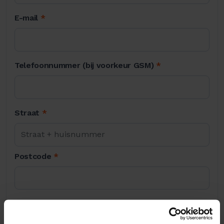
E-mail
*
Telefoonnummer (bij voorkeur GSM)
*
Straat
*
Postcode
*
Stad
*