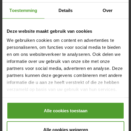
Toestemming
Details
Over
Heb je een promocode ?
Klik hier om je code in te geven.
Deze website maakt gebruik van cookies
We gebruiken cookies om content en advertenties te
personaliseren, om functies voor social media te bieden
Heb je ook interesse in
en om ons websiteverkeer te analyseren. Ook delen we
Thuisbatterij
informatie over uw gebruik van onze site met onze
Laadpaal
partners voor social media, adverteren en analyse. Deze
partners kunnen deze gegevens combineren met andere
informatie die u aan ze heeft verstrekt of die ze hebben
Heb je ook interesse in
verzameld op basis van uw gebruik van hun services.
financeringsmogelijkheden
?
*
Door op de knop “Alle cookies weigeren” te klikken, kunt
Ik geef mijn toestemming om tijdens het
u ervoor kiezen om alle cookies te weigeren, behalve de
Alle cookies toestaan
bezoek gepersonaliseerde informatie te
noodzakelijke cookies. De noodzakelijke cookies zijn
ontvangen over een lening op afbetaling.
nodig voor het goed functioneren van de website(s) en
Ik wens geen informatie over een lening op
Alle cookies weigeren