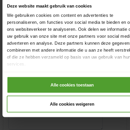
Deze website maakt gebruik van cookies
Straatnaam
*
We gebruiken cookies om content en advertenties te
personaliseren, om functies voor social media te bieden en 
ons websiteverkeer te analyseren. Ook delen we informatie 
Postcode
Gemeente
*
*
uw gebruik van onze site met onze partners voor social medi
adverteren en analyse. Deze partners kunnen deze gegeven
combineren met andere informatie die u aan ze heeft verstre
of die ze hebben verzameld op basis van uw gebruik van hu
Heb je interesse in
services.
Thuisbatterij
Door op de knop “Alle cookies weigeren” te klikken, kunt u
Warmtepomp
ervoor kiezen om alle cookies te weigeren, behalve de
Alle cookies toestaan
noodzakelijke cookies. De noodzakelijke cookies zijn nodig
Geef hier zo veel mogelijk informatie over
voor het goed functioneren van de website(s) en applicatie(s
je bestaande installatie, je nieuwe
Alle cookies weigeren
kunnen niet worden geweigerd.
energiebehoeften en al je vragen.