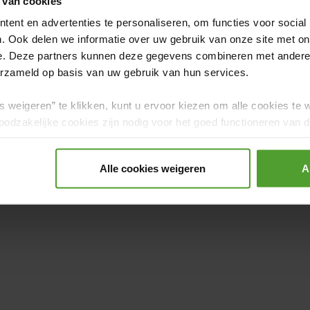
 van cookies
warmtepomp experts.
ent en advertenties te personaliseren, om functies voor social
. Ook delen we informatie over uw gebruik van onze site met on
e. Deze partners kunnen deze gegevens combineren met andere i
erzameld op basis van uw gebruik van hun services.
Volgende
s weigeren” te klikken, kunt u ervoor kiezen om alle cookies te 
odzakelijke cookies zijn nodig voor het goed functioneren van de
gerd.
Alle cookies weigeren
A