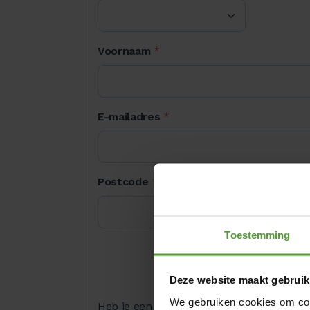
Voornaam
*
E-mailadres
*
Postcode
*
Toestemming
Deze website maakt gebruik
We gebruiken cookies om cont
Heb je een promocode?