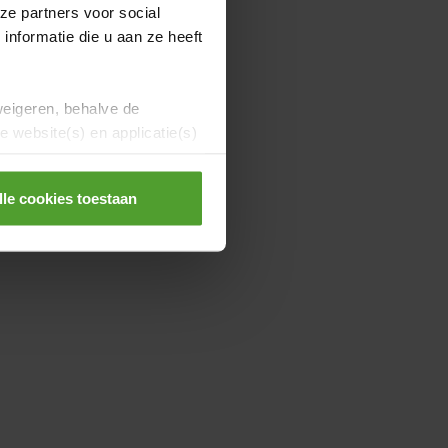
ze partners voor social
nformatie die u aan ze heeft
weigeren, behalve de
 website(s) en applicatie(s)
lle cookies toestaan