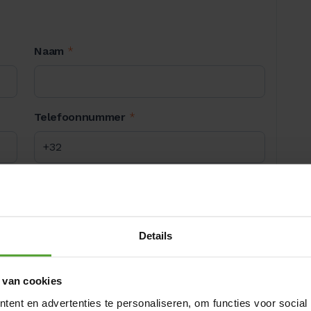
Naam
*
Telefoonnummer
*
Op welke momenten kunnen we je
bereiken?
*
(Sta meerdere keuzes toe)
Details
error!
 van cookies
ent en advertenties te personaliseren, om functies voor social