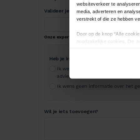
websiteverkeer te analyseren
Valideer je promocode
media, adverteren en analys
verstrekt of die ze hebben v
Door op de knop “Alle cookie
Onze expert past deze korting toe op je per
noodzakelijke cookies. De no
en kunnen niet worden gewei
Heb je interesse in een lening op afb
Ik wens telefonisch gecontacteerd 
advies en/of een kredietaanvraag ro
Ik wens geen informatie over het ge
Wil je iets toevoegen?