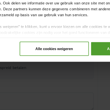
. Ook delen we informatie over uw gebruik van onze site met on
e. Deze partners kunnen deze gegevens combineren met andere i
erzameld op basis van uw gebruik van hun services.
s weigeren” te klikken, kunt u ervoor kiezen om alle cookies te 
soonlijke offerte.
odzakelijke cookies zijn nodig voor het goed functioneren van de
gerd.
etaling?
*
Alle cookies weigeren
A
te worden voor gepersonaliseerde informatie,
nd het gespreid betalen
spreid betalen